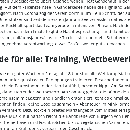
ten Dudelsacktöne übers Gelände wehen, liegt Gänsehaut in der L
ag. Auf dem Falkensteinsee in Ganderkesee haben die Highland G
ngsort. Nach Corona zog der Verein dorthin um – ein Schritt, der a
Unterstützer sind seit dem ersten Jahr am See verlässlich dabei, st
er Rückhalt spürt das Team gerade in intensiven Phasen: Nach der
Wochen nach dem Finale folgt die Nachbesprechung – und damit der
rs im Jubiläumsjahr wächst die To-do-Liste, und mehr Schultern 
 angenehme Verantwortung, etwas Großes weiter gut zu machen.
e für alle: Training, Wettbewer
wie ein guter Wurf: Am Freitag ab 18 Uhr sind alle Wettkampfstati
nnen unter quasi realen Bedingungen trainieren. Besucherinnen u
sich ein Baumstamm in der Hand anfühlt, bevor er kippt. Am Samst
 dann startet der Wettbewerb. Am Sonntag gehört die Bühne den F
 gemeinsam mit Lagern und Händlern organisiert, geht es einmal qu
tionen finden, kleine Goodies sammeln – Abenteuer im Mini-Forma
verankert. Dazu lockt ein breites Marktangebot vom Mittelalterlag
Live-Musik. Kulinarisch reicht die Bandbreite von Burgern von Be
s Bremerhaven und Fischbrötchen bis zu vegetarischen Varianten
r nur an Kraft denkt, verpasst den Geschmack.