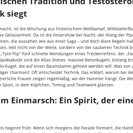
ischen Tradition und Testostero
 siegt
cht, ist die Mischung aus historischem Wettkampf, Mittelalterfl
e Gelassenheit. Da ist die Feuershow bei Nacht, der Klang der P
inen, die aussehen wie aus einer Saga – und doch klare Regeln ha
 lebt nicht von der Weite, sondern von der sauberen Technik be
r „Tyre Flip“ fünf schnelle Wendungen eines Treckerreifens, der „Fa
 Spektakulär sind die Atlas Stones: massive Betonkugeln, bislang b
Kilo-Kugel, die auf einen Baumstamm gehievt werden will. Was von 
räger charmant: Oft entscheidet Technik. Das erklärt, warum bei 
zierliche Frauen zeigen regelmäßig, wo der Hammer hängt. Die We
n Sport, in dem Köpfchen, Timing und Teamwork glänzen.
 Einmarsch: Ein Spirit, der ein
ts beginnt früh: Wenn sich morgens die Parade formiert, die Ham