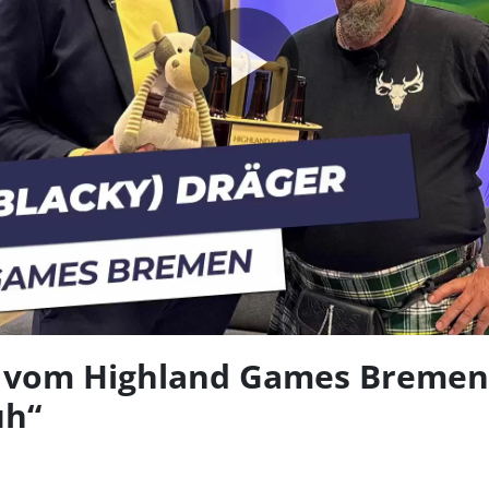
Video
abspie
 vom Highland Games Bremen e
uh“