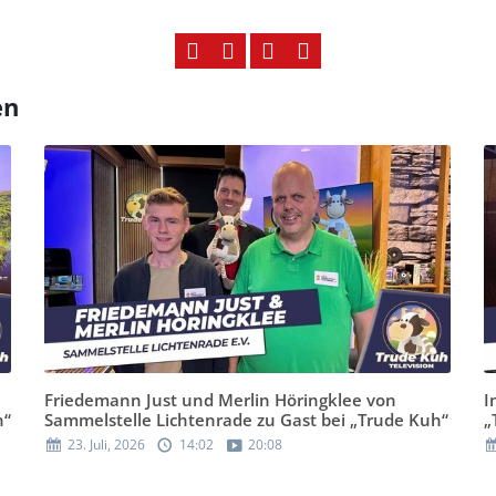
en
Friedemann Just und Merlin Höringklee von
I
h“
Sammelstelle Lichtenrade zu Gast bei „Trude Kuh“
„
23. Juli, 2026
14:02
20:08