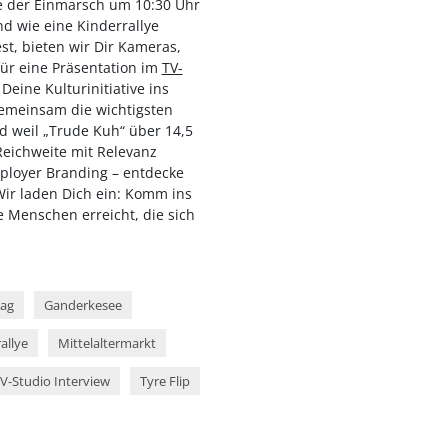
ie der Einmarsch um 10:30 Uhr
d wie eine Kinderrallye
t, bieten wir Dir Kameras,
ür eine Präsentation im
TV-
Deine Kulturinitiative ins
emeinsam die wichtigsten
d weil „Trude Kuh“ über 14,5
Reichweite mit Relevanz
ployer Branding – entdecke
Wir laden Dich ein: Komm ins
e Menschen erreicht, die sich
tag
Ganderkesee
allye
Mittelaltermarkt
V-Studio Interview
Tyre Flip