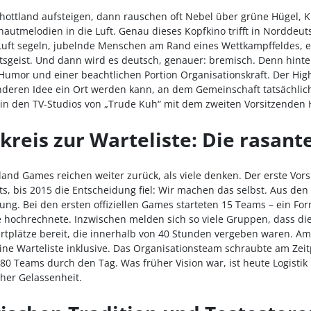
hottland aufsteigen, dann rauschen oft Nebel über grüne Hügel, Ki
utmelodien in die Luft. Genau dieses Kopfkino trifft in Norddeuts
uft segeln, jubelnde Menschen am Rand eines Wettkampffeldes, e
sgeist. Und dann wird es deutsch, genauer: bremisch. Denn hinter 
 Humor und einer beachtlichen Portion Organisationskraft. Der Hi
nderen Idee ein Ort werden kann, an dem Gemeinschaft tatsächlic
in den TV-Studios von „Trude Kuh“ mit dem zweiten Vorsitzenden H
reis zur Warteliste: Die rasant
nd Games reichen weiter zurück, als viele denken. Der erste Vorsi
s, bis 2015 die Entscheidung fiel: Wir machen das selbst. Aus de
ng. Bei den ersten offiziellen Games starteten 15 Teams – ein Fo
 hochrechnete. Inzwischen melden sich so viele Gruppen, dass die
artplätze bereit, die innerhalb von 40 Stunden vergeben waren. A
ne Warteliste inklusive. Das Organisationsteam schraubte am Zeitpl
80 Teams durch den Tag. Was früher Vision war, ist heute Logistik 
cher Gelassenheit.