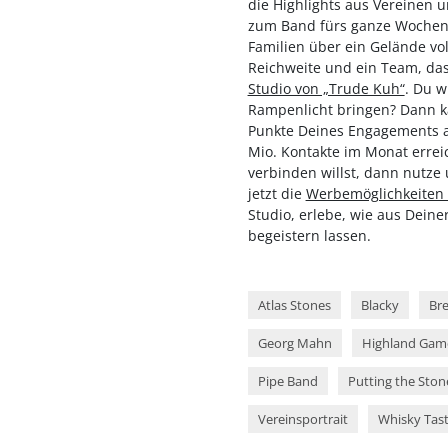
die Highlights aus Vereinen 
zum Band fürs ganze Wochenen
Familien über ein Gelände vo
Reichweite und ein Team, das
Studio von „Trude Kuh“
. Du w
Rampenlicht bringen? Dann k
Punkte Deines Engagements au
Mio. Kontakte im Monat errei
verbinden willst, dann nutze
jetzt die
Werbemöglichkeiten
Studio, erlebe, wie aus Deine
begeistern lassen.
Atlas Stones
Blacky
Br
Georg Mahn
Highland Gam
Pipe Band
Putting the Ston
Vereinsportrait
Whisky Tast