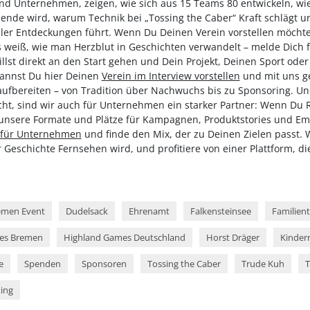
und Unternehmen, zeigen, wie sich aus 15 Teams 80 entwickeln, w
de wird, warum Technik bei „Tossing the Caber“ Kraft schlägt un
ller Entdeckungen führt. Wenn Du Deinen Verein vorstellen möchtes
 weiß, wie man Herzblut in Geschichten verwandelt – melde Dich f
illst direkt an den Start gehen und Dein Projekt, Deinen Sport oder 
annst Du hier Deinen
Verein im Interview vorstellen
und mit uns g
fbereiten – von Tradition über Nachwuchs bis zu Sponsoring. Un
cht, sind wir auch für Unternehmen ein starker Partner: Wenn Du 
 unsere Formate und Plätze für Kampagnen, Produktstories und Em
 für Unternehmen
und finde den Mix, der zu Deinen Zielen passt. 
r Geschichte Fernsehen wird, und profitiere von einer Plattform, di
emen Event
Dudelsack
Ehrenamt
Falkensteinsee
Familien
es Bremen
Highland Games Deutschland
Horst Dräger
Kinderr
e
Spenden
Sponsoren
Tossing the Caber
Trude Kuh
T
ing