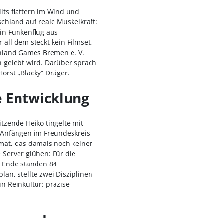
lts flattern im Wind und
chland auf reale Muskelkraft:
in Funkenflug aus
all dem steckt kein Filmset,
ghland Games Bremen e. V.
h gelebt wird. Darüber sprach
orst „Blacky“ Dräger.
e Entwicklung
tzende Heiko tingelte mit
n Anfängen im Freundeskreis
rmat, das damals noch keiner
 Server glühen: Für die
m Ende standen 84
an, stellte zwei Disziplinen
in Reinkultur: präzise