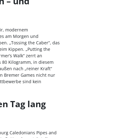
n – und
air, modernem
ipes am Morgen und
ben. „Tossing the Caber“, das
im Kippen. „Putting the
rmer’s Walk“ zerrt an
is 80 Kilogramm, in diesem
außen nach „reiner Kraft“
den Bremer Games nicht nur
ttbewerbe sind kein
en Tag lang
burg Caledonians Pipes and