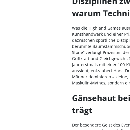
Disziplinen zw
warum Technik
Was die Highland Games ausma
Kunsthandwerk und einer Pris
dazwischen sportliche Diszipl
berühmte Baumstammschubsen,
Stone“ verlangt Präzision, de
Griffkraft und Gleichgewicht.
Jahr erstmals mit einer 100-
aussieht, entzaubert Horst D
Männer dominieren – kleine, 
Maskulin-Mythos, sondern ei
Gänsehaut beim
trägt
Der besondere Geist des Even