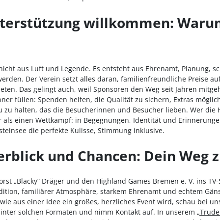
Unterstützung willkommen: Waru
icht aus Luft und Legende. Es entsteht aus Ehrenamt, Planung, s
werden. Der Verein setzt alles daran, familienfreundliche Preise a
ieten. Das gelingt auch, weil Sponsoren den Weg seit Jahren mitge
ner füllen: Spenden helfen, die Qualität zu sichern, Extras mögli
u zu halten, das die Besucherinnen und Besucher lieben. Wer di
hr als einen Wettkampf: in Begegnungen, Identität und Erinnerunge
nsteinsee die perfekte Kulisse, Stimmung inklusive.
erblick und Chancen: Dein Weg 
rst „Blacky“ Dräger und den Highland Games Bremen e. V. ins TV-S
adition, familiärer Atmosphäre, starkem Ehrenamt und echtem Gä
wie aus einer Idee ein großes, herzliches Event wird, schau bei uns
nter solchen Formaten und nimm Kontakt auf. In unserem
„Trude