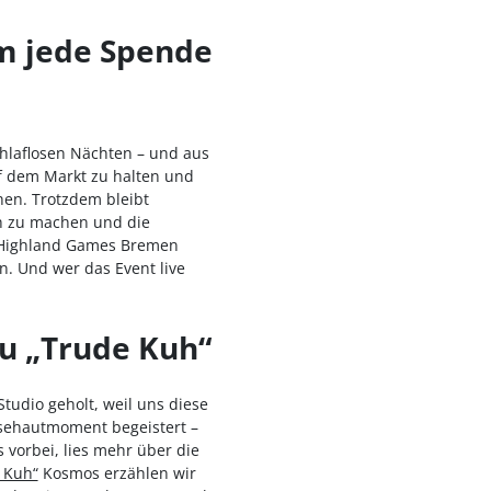
m jede Spende
chlaflosen Nächten – und aus
uf dem Markt zu halten und
hen. Trotzdem bleibt
ch zu machen und die
e Highland Games Bremen
n. Und wer das Event live
zu „Trude Kuh“
tudio geholt, weil uns diese
nsehautmoment begeistert –
 vorbei, lies mehr über die
 Kuh“
Kosmos erzählen wir