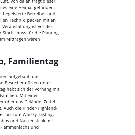
uft. Von da an trägt dieser
ames eine Heimat gefunden,
uf begeisterte Betreiber und
ellen Technik, packen mit an
 Veranstaltung ist vor der
 Startschuss für die Planung
zum Mittragen wären
b, Familientag
onen aufgebaut, die
nd Besucher dürfen unter
ag hebt sich der Vorhang mit
amilien. Mit einer
er über das Gelände: Zettel
t. Auch die Kinder-Highland-
er bis zum Whisky Tasting,
nshos und Nackensteak mit
, Flammenlachs und