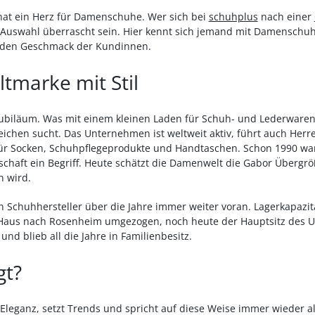
 hat ein Herz für Damenschuhe. Wer sich bei
schuhplus
nach einer
Auswahl überrascht sein. Hier kennt sich jemand mit Damenschuh
her den Geschmack der Kundinnen.
tmarke mit Stil
 Jubiläum. Was mit einem kleinen Laden für Schuh- und Lederwaren
leichen sucht. Das Unternehmen ist weltweit aktiv, führt auch Her
ür Socken, Schuhpflegeprodukte und Handtaschen. Schon 1990 w
chaft ein Begriff. Heute schätzt die Damenwelt die Gabor Übergröß
n wird.
n Schuhhersteller über die Jahre immer weiter voran. Lagerkapazi
Haus nach Rosenheim umgezogen, noch heute der Hauptsitz des 
nd blieb all die Jahre in Familienbesitz.
gt?
Eleganz, setzt Trends und spricht auf diese Weise immer wieder al