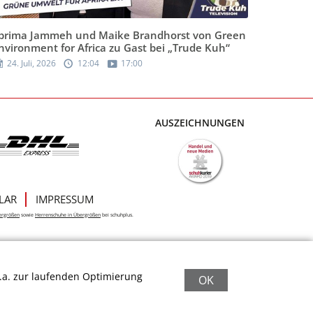
brima Jammeh und Maike Brandhorst von Green
nvironment for Africa zu Gast bei „Trude Kuh“
24. Juli, 2026
12:04
17:00
AUSZEICHNUNGEN
LAR
IMPRESSUM
ergrößen
sowie
Herrenschuhe in Übergrößen
bei schuhplus.
.a. zur laufenden Optimierung
OK