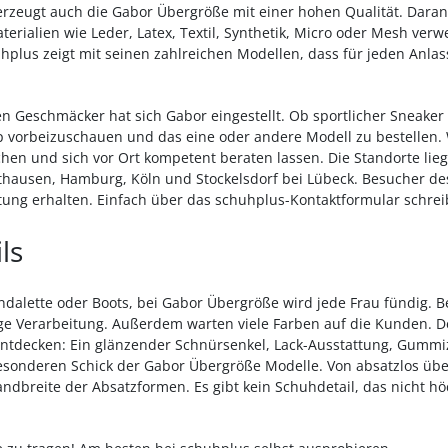
erzeugt auch die Gabor Übergröße mit einer hohen Qualität. Daran 
rialien wie Leder, Latex, Textil, Synthetik, Micro oder Mesh verw
plus zeigt mit seinen zahlreichen Modellen, dass für jeden Anlass
en Geschmäcker hat sich Gabor eingestellt. Ob sportlicher Sneaker
op vorbeizuschauen und das eine oder andere Modell zu bestellen
chen und sich vor Ort kompetent beraten lassen. Die Standorte lie
sthausen, Hamburg, Köln und Stockelsdorf bei Lübeck. Besucher d
atung erhalten. Einfach über das schuhplus-Kontaktformular schrei
ls
andalette oder Boots, bei Gabor Übergröße wird jede Frau fündig. B
ige Verarbeitung. Außerdem warten viele Farben auf die Kunden. D
entdecken: Ein glänzender Schnürsenkel, Lack-Ausstattung, Gummi
esonderen Schick der Gabor Übergröße Modelle. Von absatzlos übe
andbreite der Absatzformen. Es gibt kein Schuhdetail, das nicht hö