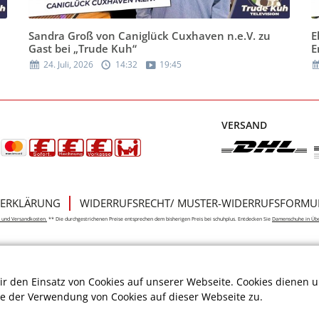
Sandra Groß von Caniglück Cuxhaven n.e.V. zu
E
Gast bei „Trude Kuh“
E
24. Juli, 2026
14:32
19:45
VERSAND
ERKLÄRUNG
WIDERRUFSRECHT/ MUSTER-WIDERRUFSFORMU
e- und Versandkosten.
** Die durchgestrichenen Preise entsprechen dem bisherigen Preis bei schuhplus. Entdecken Sie
Damenschuhe in Üb
r den Einsatz von Cookies auf unserer Webseite. Cookies dienen u
ie der Verwendung von Cookies auf dieser Webseite zu.