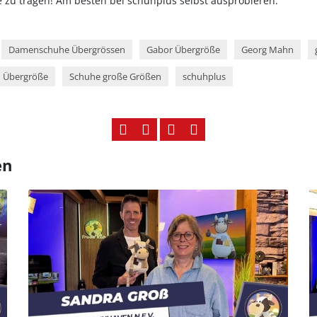
zu tragen! Am besten bei schuhplus selbst ausprobieren.
Damenschuhe Übergrössen
Gabor Übergröße
Georg Mahn
 Übergröße
Schuhe große Größen
schuhplus
en