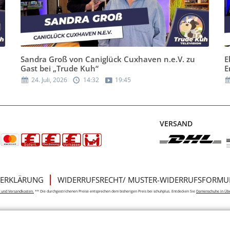
Sandra Groß von Caniglück Cuxhaven n.e.V. zu
E
Gast bei „Trude Kuh“
E
24. Juli, 2026
14:32
19:45
VERSAND
ERKLÄRUNG
WIDERRUFSRECHT/ MUSTER-WIDERRUFSFORMU
e- und Versandkosten.
** Die durchgestrichenen Preise entsprechen dem bisherigen Preis bei schuhplus. Entdecken Sie
Damenschuhe in Üb