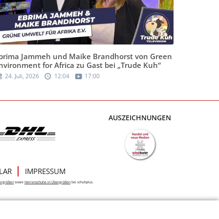
brima Jammeh und Maike Brandhorst von Green
nvironment for Africa zu Gast bei „Trude Kuh“
24. Juli, 2026
12:04
17:00
AUSZEICHNUNGEN
LAR
IMPRESSUM
ergrößen
sowie
Herrenschuhe in Übergrößen
bei schuhplus.