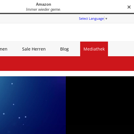
✕
Select Language
▼
amen
Sale Herren
Blog
Mediathek