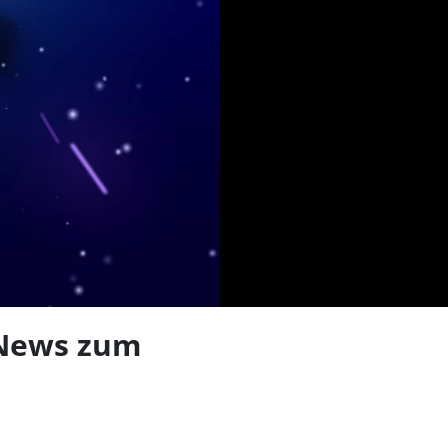
len
 News zum