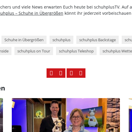
kechers und viele News erwarten Euch heute bei schuhplusTV. Auf 
uhplus – Schuhe in Übergrößen
könnt ihr jederzeit vorbeischauen
!
Schuhe in Übergrößen
schuhplus
schuhplus Backstage
schu
nside
schuhplus on Tour
schuhplus Teleshop
schuhplus Wette
en