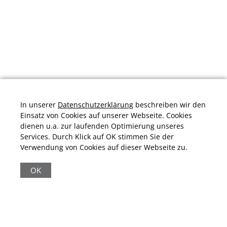
In unserer
Datenschutzerklärung
beschreiben wir den
Einsatz von Cookies auf unserer Webseite. Cookies
dienen u.a. zur laufenden Optimierung unseres
Services. Durch Klick auf OK stimmen Sie der
Verwendung von Cookies auf dieser Webseite zu.
Durchschnittliche Bewertung von
schuhplus.com - Schuhe in Übergrößen
bei
Trustami:
4.97
/
5.00
mit
32.010
Bewertungen
OK
|
Bewertungsgrundlage des Anbieters: 13 Verkaufs- und 32
Bewertungsplattformen
|
11.161
Beiträge
|
65.246
Follower(s)
|
17 Mio.
View(s)