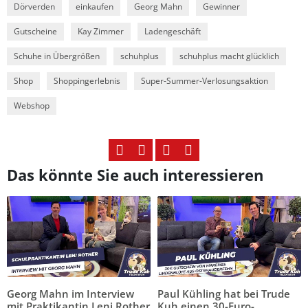
Dörverden
einkaufen
Georg Mahn
Gewinner
Gutscheine
Kay Zimmer
Ladengeschäft
Schuhe in Übergrößen
schuhplus
schuhplus macht glücklich
Shop
Shoppingerlebnis
Super-Summer-Verlosungsaktion
Webshop
Das könnte Sie auch interessieren
Georg Mahn im Interview
Paul Kühling hat bei Trude
mit Praktikantin Leni Rother
Kuh einen 30-Euro-