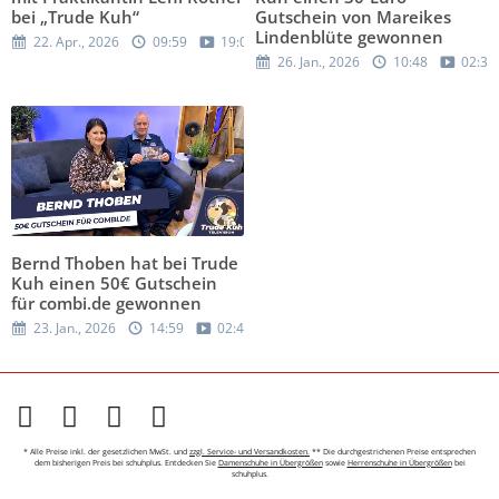
bei „Trude Kuh“
Gutschein von Mareikes
Lindenblüte gewonnen
22. Apr., 2026
09:59
19:05
26. Jan., 2026
10:48
02:37
Bernd Thoben hat bei Trude
Kuh einen 50€ Gutschein
für combi.de gewonnen
23. Jan., 2026
14:59
02:41
* Alle Preise inkl. der gesetzlichen MwSt. und
zzgl. Service- und Versandkosten.
** Die durchgestrichenen Preise entsprechen
dem bisherigen Preis bei schuhplus. Entdecken Sie
Damenschuhe in Übergrößen
sowie
Herrenschuhe in Übergrößen
bei
schuhplus.