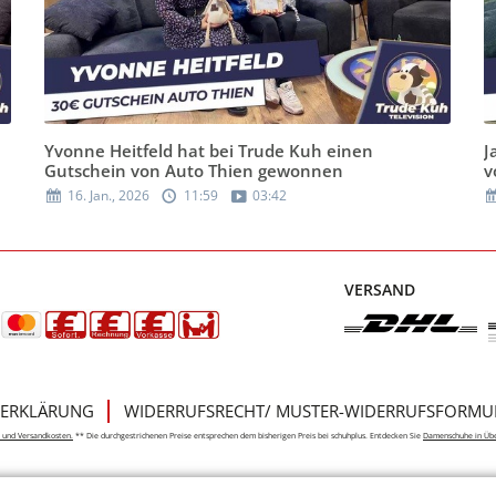
Yvonne Heitfeld hat bei Trude Kuh einen
J
Gutschein von Auto Thien gewonnen
v
16. Jan., 2026
11:59
03:42
VERSAND
ERKLÄRUNG
WIDERRUFSRECHT/ MUSTER-WIDERRUFSFORMU
e- und Versandkosten.
** Die durchgestrichenen Preise entsprechen dem bisherigen Preis bei schuhplus. Entdecken Sie
Damenschuhe in Üb