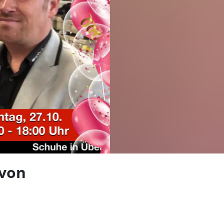
len
 von