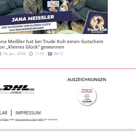
ana Meißler hat bei Trude Kuh einen Gutschein
on „Kleines Glück“ gewonnen
16. Jan., 2026
11:52
06:12
AUSZEICHNUNGEN
LAR
IMPRESSUM
ergrößen
sowie
Herrenschuhe in Übergrößen
bei schuhplus.