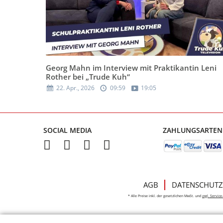
Georg Mahn im Interview mit Praktikantin Leni
Rother bei „Trude Kuh“
22. Apr., 2026
09:59
19:05
SOCIAL MEDIA
ZAHLUNGSARTEN
AGB
DATENSCHUTZ
* Alle Preise inkl. der gesetzlichen MwSt. und
zzgl. Servic