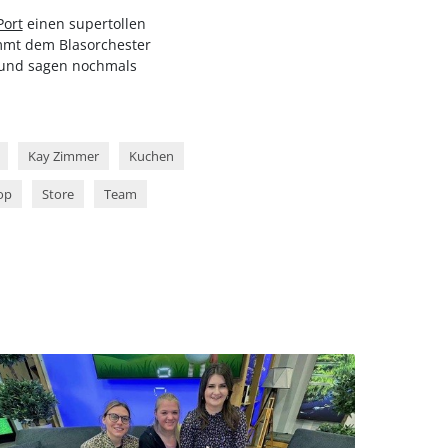
Port
einen supertollen
mmt dem Blasorchester
n und sagen nochmals
Kay Zimmer
Kuchen
op
Store
Team