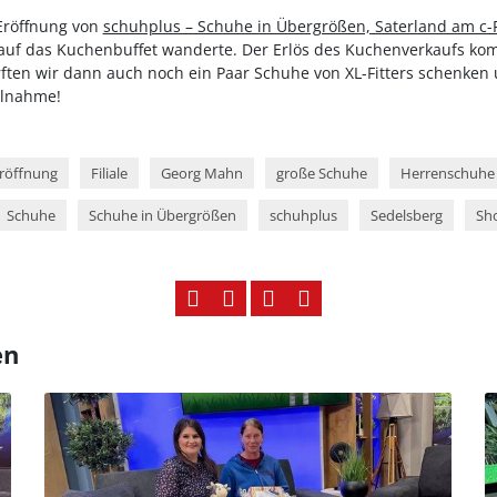
Eröffnung von
schuhplus – Schuhe in Übergrößen, Saterland am c-
 auf das Kuchenbuffet wanderte. Der Erlös des Kuchenverkaufs ko
ften wir dann auch noch ein Paar Schuhe von XL-Fitters schenke
ilnahme!
röffnung
Filiale
Georg Mahn
große Schuhe
Herrenschuhe
Schuhe
Schuhe in Übergrößen
schuhplus
Sedelsberg
Sh
en