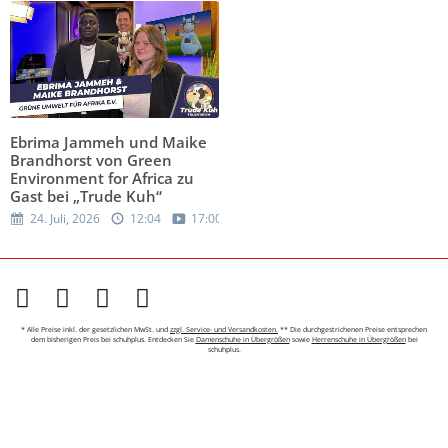
Ebrima Jammeh und Maike
Brandhorst von Green
Environment for Africa zu
Gast bei „Trude Kuh“
24. Juli, 2026
12:04
17:00
* Alle Preise inkl. der gesetzlichen MwSt. und
zzgl. Service- und Versandkosten.
** Die durchgestrichenen Preise entsprechen
dem bisherigen Preis bei schuhplus. Entdecken Sie
Damenschuhe in Übergrößen
sowie
Herrenschuhe in Übergrößen
bei
schuhplus.