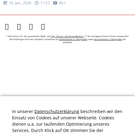
16. Jan., 2026
11:52
06:12
* Alle Preise inkl. der gesetzlichen MwSt. und
zzgl. Service- und Versandkosten.
** Die durchgestrichenen Preise entsprechen
dem bisherigen Preis bei schuhplus. Entdecken Sie
Damenschuhe in Übergrößen
sowie
Herrenschuhe in Übergrößen
bei
schuhplus.
In unserer
Datenschutzerklärung
beschreiben wir den
Einsatz von Cookies auf unserer Webseite. Cookies
dienen u.a. zur laufenden Optimierung unseres
Services. Durch Klick auf OK stimmen Sie der